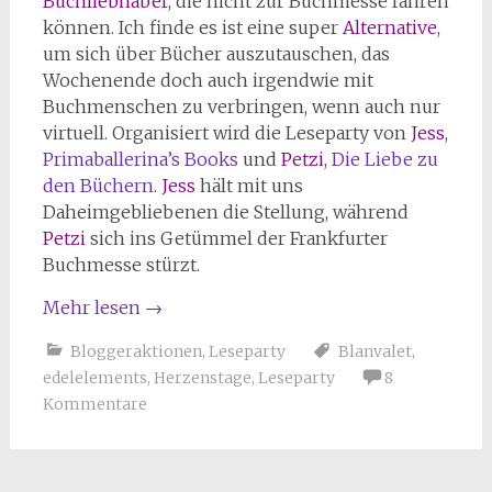
Buchliebhaber
, die nicht zur Buchmesse fahren
können. Ich finde es ist eine super
Alternative
,
um sich über Bücher auszutauschen, das
Wochenende doch auch irgendwie mit
Buchmenschen zu verbringen, wenn auch nur
virtuell. Organisiert wird die Leseparty von
Jess
,
Primaballerina’s Books
und
Petzi
,
Die Liebe zu
den Büchern
.
Jess
hält mit uns
Daheimgebliebenen die Stellung, während
Petzi
sich ins Getümmel der Frankfurter
Buchmesse stürzt.
Mehr lesen
→
Bloggeraktionen
,
Leseparty
Blanvalet
,
edelelements
,
Herzenstage
,
Leseparty
8
Kommentare