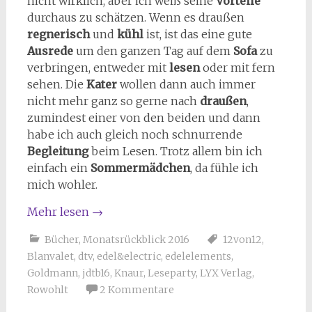
nicht wirklich, aber ich weiß seine
Vorteile
durchaus zu schätzen. Wenn es draußen
regnerisch
und
kühl
ist, ist das eine gute
Ausrede
um den ganzen Tag auf dem
Sofa
zu
verbringen, entweder mit
lesen
oder mit fern
sehen. Die
Kater
wollen dann auch immer
nicht mehr ganz so gerne nach
draußen
,
zumindest einer von den beiden und dann
habe ich auch gleich noch schnurrende
Begleitung
beim Lesen. Trotz allem bin ich
einfach ein
Sommermädchen
, da fühle ich
mich wohler.
Mehr lesen
→
Bücher
,
Monatsrückblick 2016
12von12
,
Blanvalet
,
dtv
,
edel&electric
,
edelelements
,
Goldmann
,
jdtb16
,
Knaur
,
Leseparty
,
LYX Verlag
,
Rowohlt
2 Kommentare