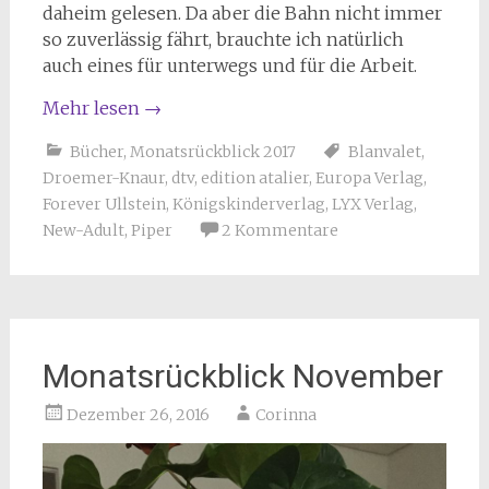
daheim gelesen. Da aber die Bahn nicht immer
so zuverlässig fährt, brauchte ich natürlich
auch eines für unterwegs und für die Arbeit.
Mehr lesen
→
Bücher
,
Monatsrückblick 2017
Blanvalet
,
Droemer-Knaur
,
dtv
,
edition atalier
,
Europa Verlag
,
Forever Ullstein
,
Königskinderverlag
,
LYX Verlag
,
New-Adult
,
Piper
2 Kommentare
Monatsrückblick November
Dezember 26, 2016
Corinna