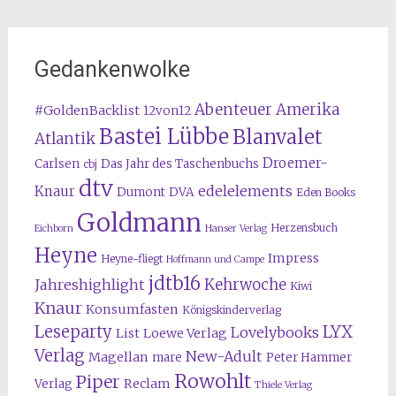
Gedankenwolke
Abenteuer Amerika
#GoldenBacklist
12von12
Bastei Lübbe
Blanvalet
Atlantik
Droemer-
Carlsen
Das Jahr des Taschenbuchs
cbj
dtv
edelelements
Knaur
Dumont
DVA
Eden Books
Goldmann
Herzensbuch
Eichborn
Hanser Verlag
Heyne
Impress
Heyne-fliegt
Hoffmann und Campe
jdtb16
Kehrwoche
Jahreshighlight
Kiwi
Knaur
Konsumfasten
Königskinderverlag
Leseparty
LYX
Lovelybooks
List
Loewe Verlag
Verlag
New-Adult
Magellan
mare
Peter Hammer
Rowohlt
Piper
Reclam
Verlag
Thiele Verlag