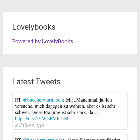
Lovelybooks
Powered by LovelyBooks
Latest Tweets
RT
@buecherwurmloch
: Ich: „Manchmal, ja. Ich
versuche, mich dagegen zu wehren, aber es ist sehr
schwer. Diese Prägung ist sehr stark, da…
https://t.co/rYWtsEVKUM
3 Jahren ago
RT
@buecherwurmloch
: - ihren Körpern unzufrieden