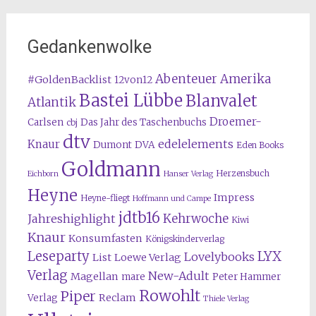
Gedankenwolke
Abenteuer Amerika
#GoldenBacklist
12von12
Bastei Lübbe
Blanvalet
Atlantik
Droemer-
Carlsen
Das Jahr des Taschenbuchs
cbj
dtv
edelelements
Knaur
Dumont
DVA
Eden Books
Goldmann
Herzensbuch
Eichborn
Hanser Verlag
Heyne
Impress
Heyne-fliegt
Hoffmann und Campe
jdtb16
Kehrwoche
Jahreshighlight
Kiwi
Knaur
Konsumfasten
Königskinderverlag
Leseparty
LYX
Lovelybooks
List
Loewe Verlag
Verlag
New-Adult
Magellan
mare
Peter Hammer
Rowohlt
Piper
Reclam
Verlag
Thiele Verlag