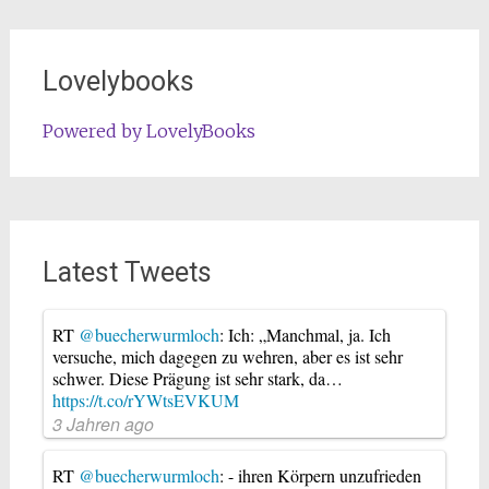
Lovelybooks
Powered by LovelyBooks
Latest Tweets
RT
@buecherwurmloch
: Ich: „Manchmal, ja. Ich
versuche, mich dagegen zu wehren, aber es ist sehr
schwer. Diese Prägung ist sehr stark, da…
https://t.co/rYWtsEVKUM
3 Jahren ago
RT
@buecherwurmloch
: - ihren Körpern unzufrieden