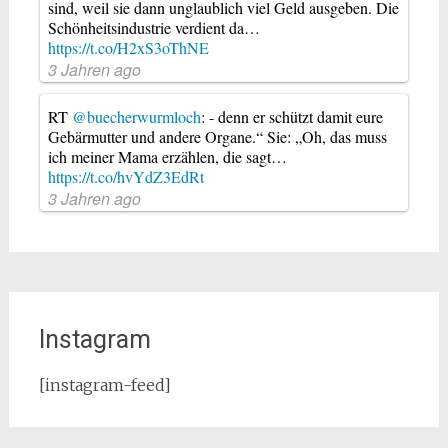
sind, weil sie dann unglaublich viel Geld ausgeben. Die
Schönheitsindustrie verdient da…
https://t.co/H2xS3oThNE
3 Jahren ago
RT
@buecherwurmloch
: - denn er schützt damit eure
Gebärmutter und andere Organe.“ Sie: „Oh, das muss
ich meiner Mama erzählen, die sagt…
https://t.co/hvYdZ3EdRt
3 Jahren ago
Instagram
[instagram-feed]