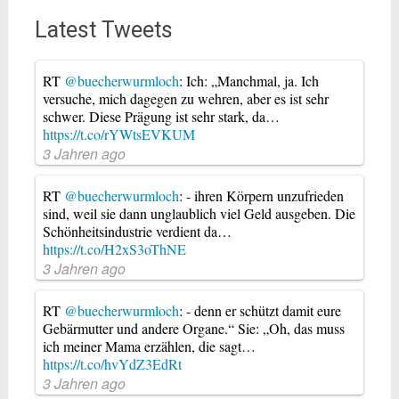
Latest Tweets
RT
@buecherwurmloch
: Ich: „Manchmal, ja. Ich
versuche, mich dagegen zu wehren, aber es ist sehr
schwer. Diese Prägung ist sehr stark, da…
https://t.co/rYWtsEVKUM
3 Jahren ago
RT
@buecherwurmloch
: - ihren Körpern unzufrieden
sind, weil sie dann unglaublich viel Geld ausgeben. Die
Schönheitsindustrie verdient da…
https://t.co/H2xS3oThNE
3 Jahren ago
RT
@buecherwurmloch
: - denn er schützt damit eure
Gebärmutter und andere Organe.“ Sie: „Oh, das muss
ich meiner Mama erzählen, die sagt…
https://t.co/hvYdZ3EdRt
3 Jahren ago