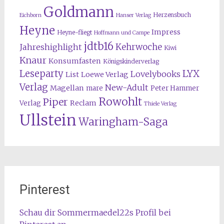
Goldmann
Herzensbuch
Eichborn
Hanser Verlag
Heyne
Impress
Heyne-fliegt
Hoffmann und Campe
jdtb16
Kehrwoche
Jahreshighlight
Kiwi
Knaur
Konsumfasten
Königskinderverlag
Leseparty
LYX
Lovelybooks
List
Loewe Verlag
Verlag
New-Adult
Magellan
mare
Peter Hammer
Rowohlt
Piper
Reclam
Verlag
Thiele Verlag
Ullstein
Waringham-Saga
Pinterest
Schau dir Sommermaedel22s Profil bei