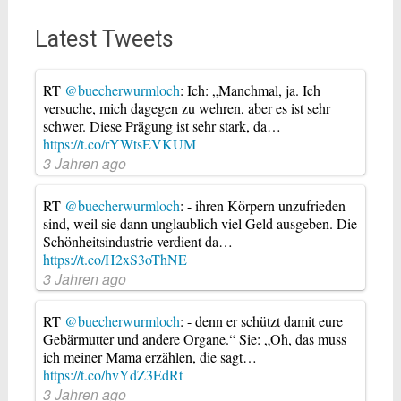
Latest Tweets
RT
@buecherwurmloch
: Ich: „Manchmal, ja. Ich
versuche, mich dagegen zu wehren, aber es ist sehr
schwer. Diese Prägung ist sehr stark, da…
https://t.co/rYWtsEVKUM
3 Jahren ago
RT
@buecherwurmloch
: - ihren Körpern unzufrieden
sind, weil sie dann unglaublich viel Geld ausgeben. Die
Schönheitsindustrie verdient da…
https://t.co/H2xS3oThNE
3 Jahren ago
RT
@buecherwurmloch
: - denn er schützt damit eure
Gebärmutter und andere Organe.“ Sie: „Oh, das muss
ich meiner Mama erzählen, die sagt…
https://t.co/hvYdZ3EdRt
3 Jahren ago