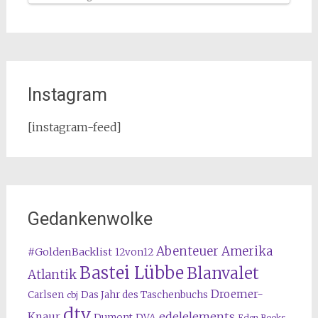
Instagram
[instagram-feed]
Gedankenwolke
Abenteuer Amerika
#GoldenBacklist
12von12
Bastei Lübbe
Blanvalet
Atlantik
Droemer-
Carlsen
Das Jahr des Taschenbuchs
cbj
dtv
edelelements
Knaur
Dumont
DVA
Eden Books