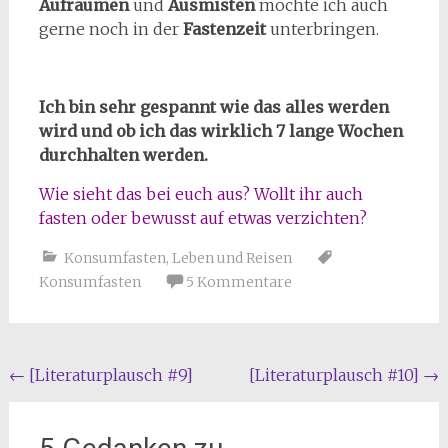
Aufräumen
und
Ausmisten
möchte ich auch
gerne noch in der
Fastenzeit
unterbringen.
Ich bin sehr gespannt wie das alles werden
wird und ob ich das wirklich 7 lange Wochen
durchhalten werden.
Wie sieht das bei euch aus? Wollt ihr auch
fasten oder bewusst auf etwas verzichten?
Konsumfasten
,
Leben und Reisen
Konsumfasten
5 Kommentare
Beitragsnavigation
←
[Literaturplausch #9]
[Literaturplausch #10]
→