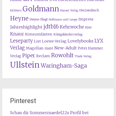
Goldmann
Herzensbuch
Eichborn
Hanser Verlag
Heyne
Impress
Heyne-fliegt
Hoffmann und Campe
jdtb16
Kehrwoche
Jahreshighlight
Kiwi
Knaur
Konsumfasten
Königskinderverlag
Leseparty
LYX
Lovelybooks
List
Loewe Verlag
Verlag
New-Adult
Magellan
mare
Peter Hammer
Rowohlt
Piper
Reclam
Verlag
Thiele Verlag
Ullstein
Waringham-Saga
Pinterest
Schau dir Sommermaedel22s Profil bei