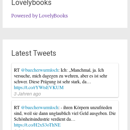
Lovelybooks
Powered by LovelyBooks
Latest Tweets
RT
@buecherwurmloch
: Ich: „Manchmal, ja. Ich
versuche, mich dagegen zu wehren, aber es ist sehr
schwer. Diese Prägung ist sehr stark, da…
https://t.co/rYWtsEVKUM
3 Jahren ago
RT
@buecherwurmloch
: - ihren Körpern unzufrieden
sind, weil sie dann unglaublich viel Geld ausgeben. Die
Schönheitsindustrie verdient da…
https://t.co/H2xS3oThNE