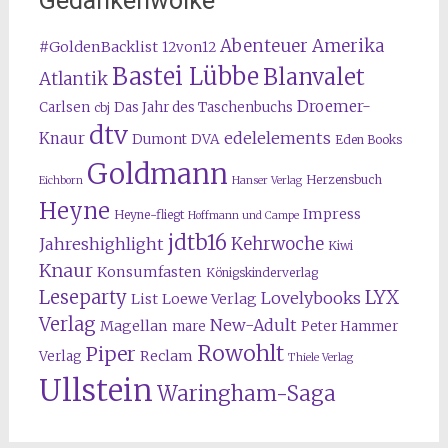
Gedankenwolke
Abenteuer Amerika
#GoldenBacklist
12von12
Bastei Lübbe
Blanvalet
Atlantik
Droemer-
Carlsen
Das Jahr des Taschenbuchs
cbj
dtv
edelelements
Knaur
Dumont
DVA
Eden Books
Goldmann
Herzensbuch
Eichborn
Hanser Verlag
Heyne
Impress
Heyne-fliegt
Hoffmann und Campe
jdtb16
Kehrwoche
Jahreshighlight
Kiwi
Knaur
Konsumfasten
Königskinderverlag
Leseparty
LYX
Lovelybooks
List
Loewe Verlag
Verlag
New-Adult
Magellan
mare
Peter Hammer
Rowohlt
Piper
Reclam
Verlag
Thiele Verlag
Ullstein
Waringham-Saga