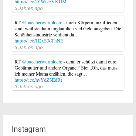
https://t.co/rYWtsEVKUM
3 Jahren ago
RT
@buecherwurmloch
: - ihren Körpern unzufrieden
sind, weil sie dann unglaublich viel Geld ausgeben. Die
Schönheitsindustrie verdient da…
https://t.co/H2xS3oThNE
3 Jahren ago
RT
@buecherwurmloch
: - denn er schützt damit eure
Gebärmutter und andere Organe.“ Sie: „Oh, das muss
ich meiner Mama erzählen, die sagt…
https://t.co/hvYdZ3EdRt
3 Jahren ago
Instagram