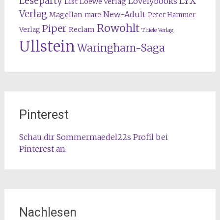
Leseparty
LYX
Lovelybooks
List
Loewe Verlag
Verlag
New-Adult
Magellan
mare
Peter Hammer
Rowohlt
Piper
Reclam
Verlag
Thiele Verlag
Ullstein
Waringham-Saga
Pinterest
Schau dir Sommermaedel22s Profil bei
Pinterest an.
Nachlesen