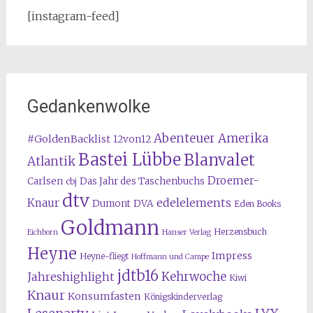
[instagram-feed]
Gedankenwolke
Abenteuer Amerika
#GoldenBacklist
12von12
Bastei Lübbe
Blanvalet
Atlantik
Droemer-
Carlsen
Das Jahr des Taschenbuchs
cbj
dtv
edelelements
Knaur
Dumont
DVA
Eden Books
Goldmann
Herzensbuch
Eichborn
Hanser Verlag
Heyne
Impress
Heyne-fliegt
Hoffmann und Campe
jdtb16
Kehrwoche
Jahreshighlight
Kiwi
Knaur
Konsumfasten
Königskinderverlag