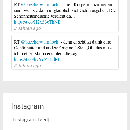
RT
@buecherwurmloch
: - ihren Körpern unzufrieden
sind, weil sie dann unglaublich viel Geld ausgeben. Die
Schönheitsindustrie verdient da…
https://t.co/H2xS3oThNE
3 Jahren ago
RT
@buecherwurmloch
: - denn er schützt damit eure
Gebärmutter und andere Organe.“ Sie: „Oh, das muss
ich meiner Mama erzählen, die sagt…
https://t.co/hvYdZ3EdRt
3 Jahren ago
Instagram
[instagram-feed]