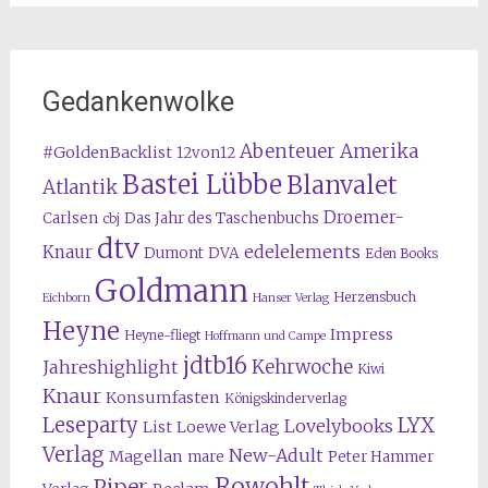
Gedankenwolke
Abenteuer Amerika
#GoldenBacklist
12von12
Bastei Lübbe
Blanvalet
Atlantik
Droemer-
Carlsen
Das Jahr des Taschenbuchs
cbj
dtv
edelelements
Knaur
Dumont
DVA
Eden Books
Goldmann
Herzensbuch
Eichborn
Hanser Verlag
Heyne
Impress
Heyne-fliegt
Hoffmann und Campe
jdtb16
Kehrwoche
Jahreshighlight
Kiwi
Knaur
Konsumfasten
Königskinderverlag
Leseparty
LYX
Lovelybooks
List
Loewe Verlag
Verlag
New-Adult
Magellan
mare
Peter Hammer
Rowohlt
Piper