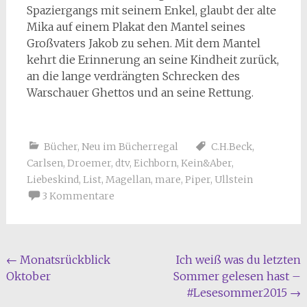
Spaziergangs mit seinem Enkel, glaubt der alte
Mika auf einem Plakat den Mantel seines
Großvaters Jakob zu sehen. Mit dem Mantel
kehrt die Erinnerung an seine Kindheit zurück,
an die lange verdrängten Schrecken des
Warschauer Ghettos und an seine Rettung.
Bücher
,
Neu im Bücherregal
C.H.Beck
,
Carlsen
,
Droemer
,
dtv
,
Eichborn
,
Kein&Aber
,
Liebeskind
,
List
,
Magellan
,
mare
,
Piper
,
Ullstein
3 Kommentare
Beitragsnavigation
←
Monatsrückblick
Ich weiß was du letzten
Oktober
Sommer gelesen hast –
#Lesesommer2015
→