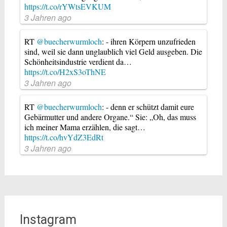
https://t.co/rYWtsEVKUM
3 Jahren ago
RT
@buecherwurmloch
: - ihren Körpern unzufrieden
sind, weil sie dann unglaublich viel Geld ausgeben. Die
Schönheitsindustrie verdient da…
https://t.co/H2xS3oThNE
3 Jahren ago
RT
@buecherwurmloch
: - denn er schützt damit eure
Gebärmutter und andere Organe.“ Sie: „Oh, das muss
ich meiner Mama erzählen, die sagt…
https://t.co/hvYdZ3EdRt
3 Jahren ago
Instagram