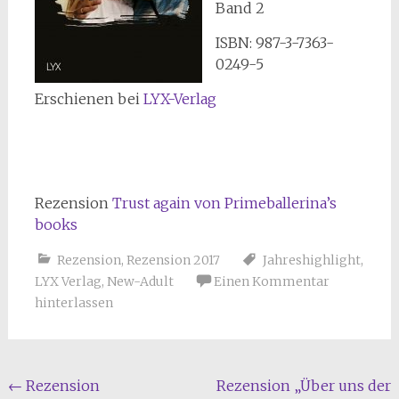
Band 2
ISBN: 987-3-7363-
0249-5
Erschienen bei
LYX-Verlag
Rezension
Trust again von Primeballerina’s
books
Rezension
,
Rezension 2017
Jahreshighlight
,
LYX Verlag
,
New-Adult
Einen Kommentar
hinterlassen
Beitragsnavigation
←
Rezension
Rezension „Über uns der