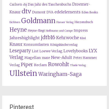
Droemer-
Carlsen
Das Jahr des Taschenbuchs
cbj
dtv
edelelements
Knaur
Dumont
DVA
Eden Books
Goldmann
Herzensbuch
Eichborn
Hanser Verlag
Heyne
Impress
Heyne-fliegt
Hoffmann und Campe
jdtb16
Kehrwoche
Jahreshighlight
Kiwi
Knaur
Konsumfasten
Königskinderverlag
Leseparty
LYX
Lovelybooks
List
Loewe Verlag
Verlag
New-Adult
Magellan
mare
Peter Hammer
Rowohlt
Piper
Reclam
Verlag
Thiele Verlag
Ullstein
Waringham-Saga
Pinterest