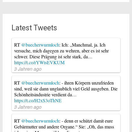
Latest Tweets
RT
@buecherwurmloch
: Ich: „Manchmal, ja. Ich
versuche, mich dagegen zu wehren, aber es ist sehr
schwer. Diese Prägung ist sehr stark, da…
https://t.co/rYWtsEVKUM
3 Jahren ago
RT
@buecherwurmloch
: - ihren Körpern unzufrieden
sind, weil sie dann unglaublich viel Geld ausgeben. Die
Schönheitsindustrie verdient da…
https://t.co/H2xS3oThNE
3 Jahren ago
RT
@buecherwurmloch
: - denn er schützt damit eure
Gebärmutter und andere Organe.“ Sie: „Oh, das muss