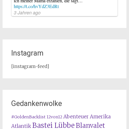
ich meiner Mama erzählen, die sagt…
https://t.co/hvYdZ3EdRt
3 Jahren ago
Instagram
[instagram-feed]
Gedankenwolke
Abenteuer Amerika
#GoldenBacklist
12von12
Bastei Lübbe
Blanvalet
Atlantik