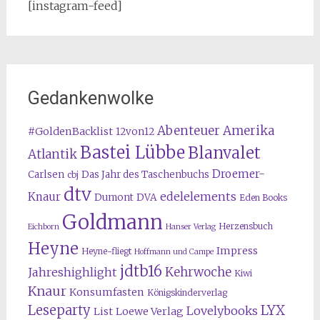
[instagram-feed]
Gedankenwolke
Abenteuer Amerika
#GoldenBacklist
12von12
Bastei Lübbe
Blanvalet
Atlantik
Droemer-
Carlsen
Das Jahr des Taschenbuchs
cbj
dtv
edelelements
Knaur
Dumont
DVA
Eden Books
Goldmann
Herzensbuch
Eichborn
Hanser Verlag
Heyne
Impress
Heyne-fliegt
Hoffmann und Campe
jdtb16
Kehrwoche
Jahreshighlight
Kiwi
Knaur
Konsumfasten
Königskinderverlag
Leseparty
LYX
Lovelybooks
List
Loewe Verlag