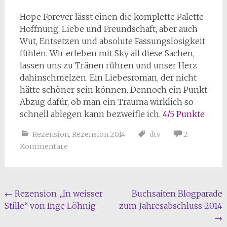
Hope Forever lässt einen die komplette Palette
Hoffnung, Liebe und Freundschaft, aber auch
Wut, Entsetzen und absolute Fassungslosigkeit
fühlen. Wir erleben mit Sky all diese Sachen,
lassen uns zu Tränen rühren und unser Herz
dahinschmelzen. Ein Liebesroman, der nicht
hätte schöner sein können. Dennoch ein Punkt
Abzug dafür, ob man ein Trauma wirklich so
schnell ablegen kann bezweifle ich.
4/5 Punkte
Rezension
,
Rezension 2014
dtv
2
Kommentare
Beitragsnavigation
←
Rezension „In weisser
Buchsaiten Blogparade
Stille“ von Inge Löhnig
zum Jahresabschluss 2014
→