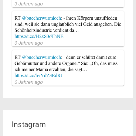
3 Jahren ago
RT
@buecherwurmloch
: - ihren Körpern unzufrieden
sind, weil sie dann unglaublich viel Geld ausgeben. Die
Schönheitsindustrie verdient da…
https://t.co/H2xS3oThNE
3 Jahren ago
RT
@buecherwurmloch
: - denn er schützt damit eure
Gebärmutter und andere Organe.“ Sie: „Oh, das muss
ich meiner Mama erzählen, die sagt…
https://t.co/hvYdZ3EdRt
3 Jahren ago
Instagram