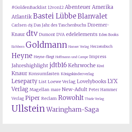
Abenteuer Amerika
#GoldenBacklist
12von12
Bastei Lübbe
Blanvalet
Atlantik
Droemer-
Carlsen
Das Jahr des Taschenbuchs
cbj
dtv
edelelements
Knaur
Dumont
DVA
Eden Books
Goldmann
Herzensbuch
Eichborn
Hanser Verlag
Heyne
Impress
Heyne-fliegt
Hoffmann und Campe
jdtb16
Kehrwoche
Jahreshighlight
Kiwi
Knaur
Konsumfasten
Königskinderverlag
Leseparty
LYX
Lovelybooks
List
Loewe Verlag
Verlag
New-Adult
Magellan
mare
Peter Hammer
Rowohlt
Piper
Reclam
Verlag
Thiele Verlag
Ullstein
Waringham-Saga