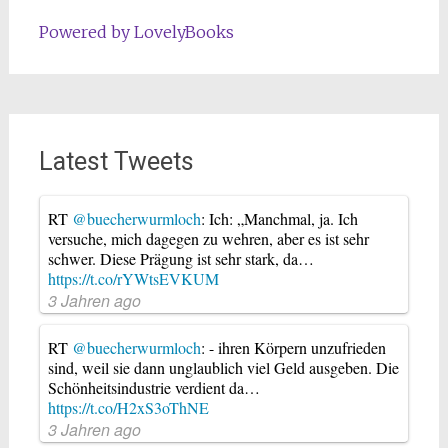
Powered by LovelyBooks
Latest Tweets
RT
@buecherwurmloch
: Ich: „Manchmal, ja. Ich
versuche, mich dagegen zu wehren, aber es ist sehr
schwer. Diese Prägung ist sehr stark, da…
https://t.co/rYWtsEVKUM
3 Jahren ago
RT
@buecherwurmloch
: - ihren Körpern unzufrieden
sind, weil sie dann unglaublich viel Geld ausgeben. Die
Schönheitsindustrie verdient da…
https://t.co/H2xS3oThNE
3 Jahren ago