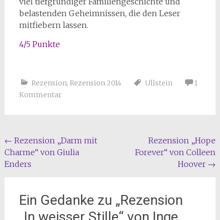
viel tiefgründiger Familiengeschichte und
belastenden Geheimnissen, die den Leser
mitfiebern lassen.
4/5 Punkte
Rezension
,
Rezension 2014
Ullstein
1
Kommentar
Beitragsnavigation
←
Rezension „Darm mit
Rezension „Hope
Charme“ von Giulia
Forever“ von Colleen
Enders
Hoover
→
Ein Gedanke zu „
Rezension
„In weisser Stille“ von Inge