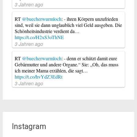
3 Jahren ago
RT
@buecherwurmloch
: - ihren Körpern unzufrieden
sind, weil sie dann unglaublich viel Geld ausgeben. Die
Schönheitsindustrie verdient da…
https://t.co/H2xS3oThNE
3 Jahren ago
RT
@buecherwurmloch
: - denn er schützt damit eure
Gebärmutter und andere Organe.“ Sie: „Oh, das muss
ich meiner Mama erzählen, die sagt…
https://t.co/hvYdZ3EdRt
3 Jahren ago
Instagram