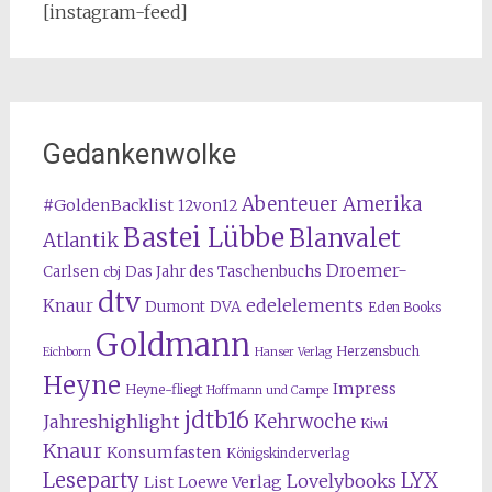
[instagram-feed]
Gedankenwolke
Abenteuer Amerika
#GoldenBacklist
12von12
Bastei Lübbe
Blanvalet
Atlantik
Droemer-
Carlsen
Das Jahr des Taschenbuchs
cbj
dtv
edelelements
Knaur
Dumont
DVA
Eden Books
Goldmann
Herzensbuch
Eichborn
Hanser Verlag
Heyne
Impress
Heyne-fliegt
Hoffmann und Campe
jdtb16
Kehrwoche
Jahreshighlight
Kiwi
Knaur
Konsumfasten
Königskinderverlag
Leseparty
LYX
Lovelybooks
List
Loewe Verlag