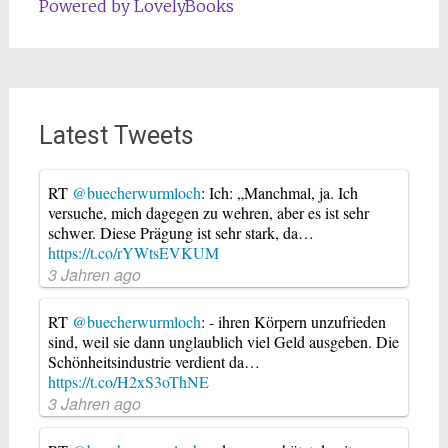
Powered by LovelyBooks
Latest Tweets
RT
@buecherwurmloch
: Ich: „Manchmal, ja. Ich
versuche, mich dagegen zu wehren, aber es ist sehr
schwer. Diese Prägung ist sehr stark, da…
https://t.co/rYWtsEVKUM
3 Jahren ago
RT
@buecherwurmloch
: - ihren Körpern unzufrieden
sind, weil sie dann unglaublich viel Geld ausgeben. Die
Schönheitsindustrie verdient da…
https://t.co/H2xS3oThNE
3 Jahren ago