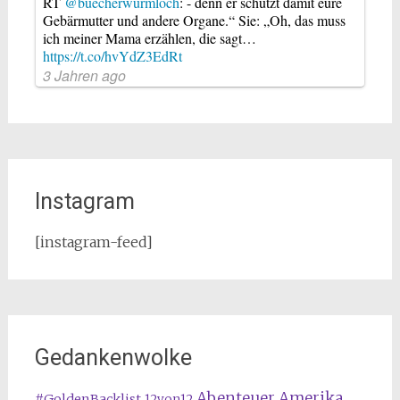
RT
@buecherwurmloch
: - denn er schützt damit eure
Gebärmutter und andere Organe.“ Sie: „Oh, das muss
ich meiner Mama erzählen, die sagt…
https://t.co/hvYdZ3EdRt
3 Jahren ago
Instagram
[instagram-feed]
Gedankenwolke
Abenteuer Amerika
#GoldenBacklist
12von12