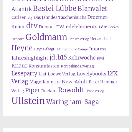
Bastei Lübbe
Blanvalet
Atlantik
Droemer-
Carlsen
Das Jahr des Taschenbuchs
cbj
dtv
edelelements
Knaur
Dumont
DVA
Eden Books
Goldmann
Herzensbuch
Eichborn
Hanser Verlag
Heyne
Impress
Heyne-fliegt
Hoffmann und Campe
jdtb16
Kehrwoche
Jahreshighlight
Kiwi
Knaur
Konsumfasten
Königskinderverlag
Leseparty
LYX
Lovelybooks
List
Loewe Verlag
Verlag
New-Adult
Magellan
mare
Peter Hammer
Rowohlt
Piper
Reclam
Verlag
Thiele Verlag
Ullstein
Waringham-Saga