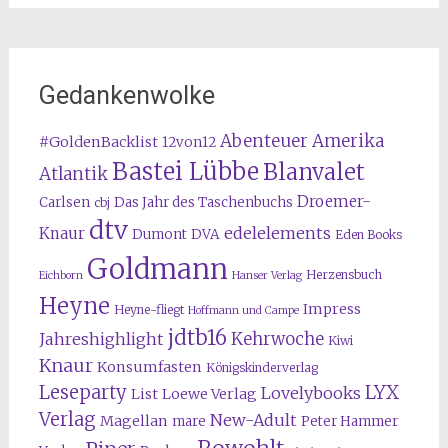
Gedankenwolke
Abenteuer Amerika
#GoldenBacklist
12von12
Bastei Lübbe
Blanvalet
Atlantik
Droemer-
Carlsen
Das Jahr des Taschenbuchs
cbj
dtv
edelelements
Knaur
Dumont
DVA
Eden Books
Goldmann
Herzensbuch
Eichborn
Hanser Verlag
Heyne
Impress
Heyne-fliegt
Hoffmann und Campe
jdtb16
Kehrwoche
Jahreshighlight
Kiwi
Knaur
Konsumfasten
Königskinderverlag
Leseparty
LYX
Lovelybooks
List
Loewe Verlag
Verlag
New-Adult
Magellan
mare
Peter Hammer