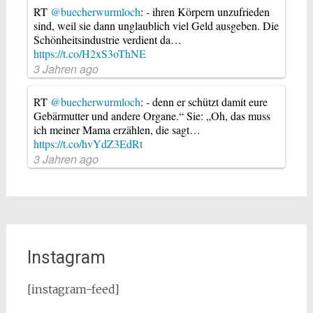
RT
@buecherwurmloch
: - ihren Körpern unzufrieden
sind, weil sie dann unglaublich viel Geld ausgeben. Die
Schönheitsindustrie verdient da…
https://t.co/H2xS3oThNE
3 Jahren ago
RT
@buecherwurmloch
: - denn er schützt damit eure
Gebärmutter und andere Organe.“ Sie: „Oh, das muss
ich meiner Mama erzählen, die sagt…
https://t.co/hvYdZ3EdRt
3 Jahren ago
Instagram
[instagram-feed]