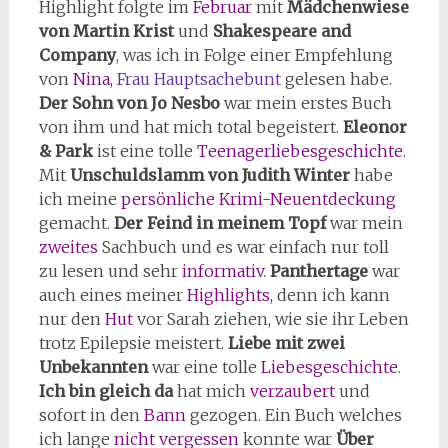
Highlight folgte im
Februar
mit
Mädchenwiese
von Martin Krist
und
Shakespeare and
Company
, was ich in Folge einer Empfehlung
von
Nina
,
Frau Hauptsachebunt
gelesen habe.
Der Sohn von Jo Nesbo
war mein erstes Buch
von ihm und hat mich total begeistert.
Eleonor
& Park
ist eine tolle
Teenagerliebesgeschichte
.
Mit
Unschuldslamm von Judith Winter
habe
ich meine
persönliche
Krimi-Neuentdeckung
gemacht.
Der Feind in meinem Topf
war mein
zweites
Sachbuch und es war einfach nur toll
zu lesen und sehr
informativ
.
Panthertage
war
auch eines meiner
Highlights
, denn ich kann
nur den
Hut
vor Sarah ziehen, wie sie ihr Leben
trotz Epilepsie meistert.
Liebe mit zwei
Unbekannten
war eine tolle
Liebesgeschichte
.
Ich bin gleich da
hat mich
verzaubert
und
sofort in den
Bann
gezogen. Ein Buch welches
ich lange
nicht
vergessen
konnte war
Über