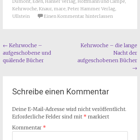
Dumont
,
Eden
,
Hanser Verlag
,
Hoffmann und Campe
,
Kehrwoche
,
Knaur
,
mare
,
Peter Hammer Verlag
,
Ullstein
Einen Kommentar hinterlassen
Beitragsnavigation
←
Kehrwoche –
Kehrwoche – die lange
aufgeschobene und
Nacht der
quälende Bücher
aufgeschobenen Bücher
→
Schreibe einen Kommentar
Deine E-Mail-Adresse wird nicht veröffentlicht.
Erforderliche Felder sind mit
*
markiert
Kommentar
*