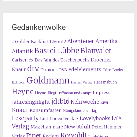
Gedankenwolke
Abenteuer Amerika
#GoldenBacklist
12von12
Bastei Lübbe
Blanvalet
Atlantik
Droemer-
Carlsen
Das Jahr des Taschenbuchs
cbj
dtv
edelelements
Knaur
Dumont
DVA
Eden Books
Goldmann
Herzensbuch
Eichborn
Hanser Verlag
Heyne
Impress
Heyne-fliegt
Hoffmann und Campe
jdtb16
Kehrwoche
Jahreshighlight
Kiwi
Knaur
Konsumfasten
Königskinderverlag
Leseparty
LYX
Lovelybooks
List
Loewe Verlag
Verlag
New-Adult
Magellan
mare
Peter Hammer
Rowohlt
Piper
Reclam
Verlag
Thiele Verlag