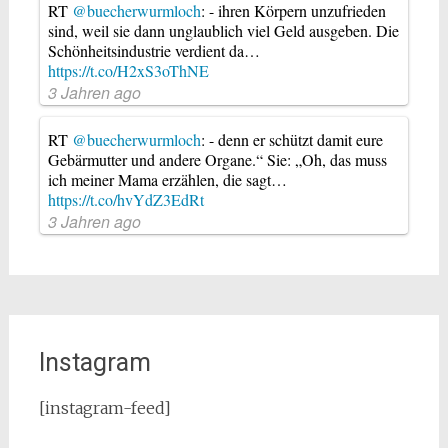
RT
@buecherwurmloch
: - ihren Körpern unzufrieden
sind, weil sie dann unglaublich viel Geld ausgeben. Die
Schönheitsindustrie verdient da…
https://t.co/H2xS3oThNE
3 Jahren ago
RT
@buecherwurmloch
: - denn er schützt damit eure
Gebärmutter und andere Organe.“ Sie: „Oh, das muss
ich meiner Mama erzählen, die sagt…
https://t.co/hvYdZ3EdRt
3 Jahren ago
Instagram
[instagram-feed]