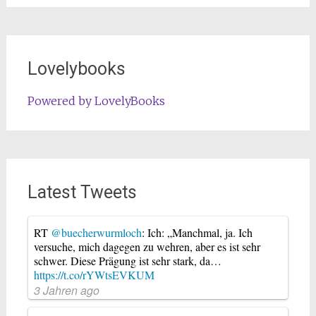
Lovelybooks
Powered by LovelyBooks
Latest Tweets
RT
@buecherwurmloch
: Ich: „Manchmal, ja. Ich
versuche, mich dagegen zu wehren, aber es ist sehr
schwer. Diese Prägung ist sehr stark, da…
https://t.co/rYWtsEVKUM
3 Jahren ago