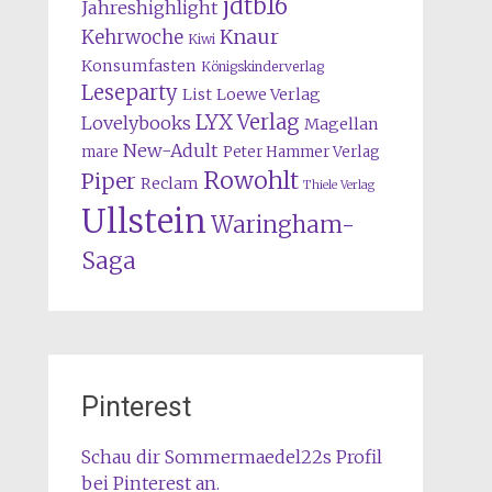
jdtb16
Jahreshighlight
Knaur
Kehrwoche
Kiwi
Konsumfasten
Königskinderverlag
Leseparty
List
Loewe Verlag
LYX Verlag
Lovelybooks
Magellan
New-Adult
mare
Peter Hammer Verlag
Rowohlt
Piper
Reclam
Thiele Verlag
Ullstein
Waringham-
Saga
Pinterest
Schau dir Sommermaedel22s Profil
bei Pinterest an.