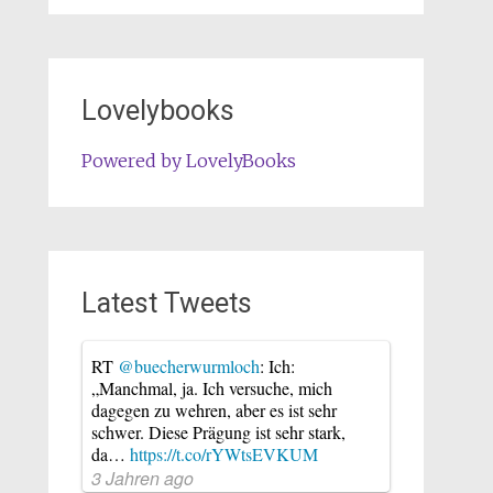
Lovelybooks
Powered by LovelyBooks
Latest Tweets
RT
@buecherwurmloch
: Ich:
„Manchmal, ja. Ich versuche, mich
dagegen zu wehren, aber es ist sehr
schwer. Diese Prägung ist sehr stark,
da…
https://t.co/rYWtsEVKUM
3 Jahren ago