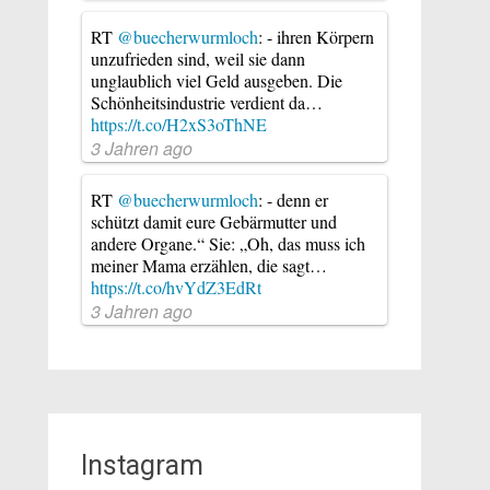
RT
@buecherwurmloch
: - ihren Körpern
unzufrieden sind, weil sie dann
unglaublich viel Geld ausgeben. Die
Schönheitsindustrie verdient da…
https://t.co/H2xS3oThNE
3 Jahren ago
RT
@buecherwurmloch
: - denn er
schützt damit eure Gebärmutter und
andere Organe.“ Sie: „Oh, das muss ich
meiner Mama erzählen, die sagt…
https://t.co/hvYdZ3EdRt
3 Jahren ago
Instagram