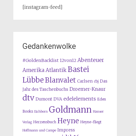
[instagram-feed]
Gedankenwolke
Abenteuer
#GoldenBacklist
12von12
Bastei
Amerika
Atlantik
Lübbe
Blanvalet
Carlsen
Das
cbj
Droemer-Knaur
Jahr des Taschenbuchs
dtv
edelelements
Dumont
DVA
Eden
Goldmann
Books
Eichborn
Hanser
Heyne
Herzensbuch
Heyne-fliegt
Verlag
Impress
Hoffmann und Campe