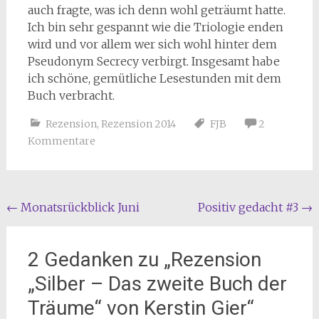
auch fragte, was ich denn wohl geträumt hatte.
Ich bin sehr gespannt wie die Triologie enden
wird und vor allem wer sich wohl hinter dem
Pseudonym Secrecy verbirgt. Insgesamt habe
ich schöne, gemütliche Lesestunden mit dem
Buch verbracht.
Rezension
,
Rezension 2014
FJB
2
Kommentare
Beitragsnavigation
←
Monatsrückblick Juni
Positiv gedacht #3
→
2 Gedanken zu „
Rezension
„Silber – Das zweite Buch der
Träume“ von Kerstin Gier
“