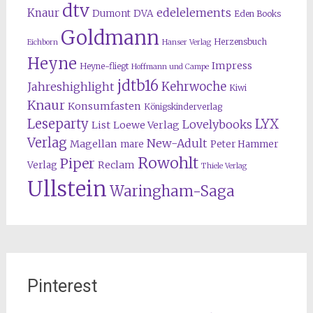
dtv
edelelements
Knaur
Dumont
DVA
Eden Books
Goldmann
Herzensbuch
Eichborn
Hanser Verlag
Heyne
Impress
Heyne-fliegt
Hoffmann und Campe
jdtb16
Kehrwoche
Jahreshighlight
Kiwi
Knaur
Konsumfasten
Königskinderverlag
Leseparty
LYX
Lovelybooks
List
Loewe Verlag
Verlag
New-Adult
Magellan
mare
Peter Hammer
Rowohlt
Piper
Reclam
Verlag
Thiele Verlag
Ullstein
Waringham-Saga
Pinterest