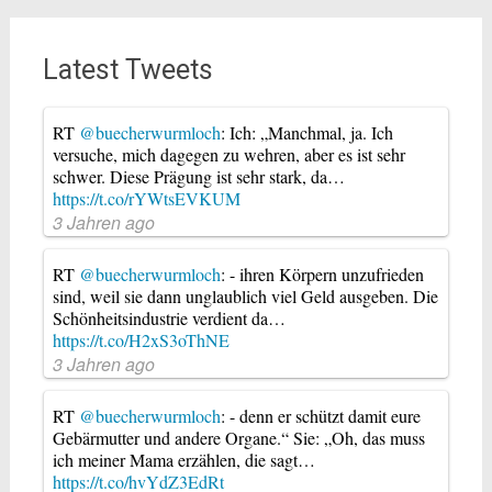
Latest Tweets
RT
@buecherwurmloch
: Ich: „Manchmal, ja. Ich
versuche, mich dagegen zu wehren, aber es ist sehr
schwer. Diese Prägung ist sehr stark, da…
https://t.co/rYWtsEVKUM
3 Jahren ago
RT
@buecherwurmloch
: - ihren Körpern unzufrieden
sind, weil sie dann unglaublich viel Geld ausgeben. Die
Schönheitsindustrie verdient da…
https://t.co/H2xS3oThNE
3 Jahren ago
RT
@buecherwurmloch
: - denn er schützt damit eure
Gebärmutter und andere Organe.“ Sie: „Oh, das muss
ich meiner Mama erzählen, die sagt…
https://t.co/hvYdZ3EdRt