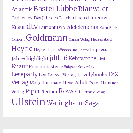
#GoldenBacklist
12von12
Bastei Lübbe
Blanvalet
Atlantik
Droemer-
Carlsen
Das Jahr des Taschenbuchs
cbj
dtv
edelelements
Knaur
Dumont
DVA
Eden Books
Goldmann
Herzensbuch
Eichborn
Hanser Verlag
Heyne
Impress
Heyne-fliegt
Hoffmann und Campe
jdtb16
Kehrwoche
Jahreshighlight
Kiwi
Knaur
Konsumfasten
Königskinderverlag
Leseparty
LYX
Lovelybooks
List
Loewe Verlag
Verlag
New-Adult
Magellan
mare
Peter Hammer
Rowohlt
Piper
Reclam
Verlag
Thiele Verlag
Ullstein
Waringham-Saga