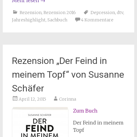
Mehr lesen
→
Rezension
,
Rezension 2016
Depression
,
dtv
,
Jahreshighlight
,
Sachbuch
4 Kommentare
Rezension „Der Feind in
meinem Topf“ von Susanne
Schäfer
April 12, 2015
Corinna
Zum Buch
Der Feind in meinem
Topf