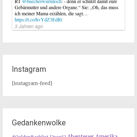
RT
@buecherwurmloch
: - denn er schützt damit eure
Gebärmutter und andere Organe.“ Sie: „Oh, das muss
ich meiner Mama erzählen, die sagt…
https://t.co/hvYdZ3EdRt
3 Jahren ago
Instagram
[instagram-feed]
Gedankenwolke
Abenteuer Amerika