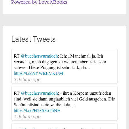
Powered by LovelyBooks
Latest Tweets
RT
@buecherwurmloch
: Ich: „Manchmal, ja. Ich
versuche, mich dagegen zu wehren, aber es ist sehr
schwer. Diese Prägung ist sehr stark, da…
https://t.co/rYWtsEVKUM
3 Jahren ago
RT
@buecherwurmloch
: - ihren Körpern unzufrieden
sind, weil sie dann unglaublich viel Geld ausgeben. Die
Schönheitsindustrie verdient da…
https://t.co/H2xS3oThNE
3 Jahren ago