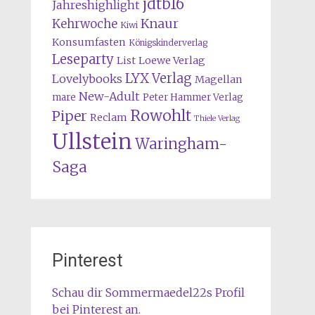
jdtb16
Jahreshighlight
Knaur
Kehrwoche
Kiwi
Konsumfasten
Königskinderverlag
Leseparty
List
Loewe Verlag
LYX Verlag
Lovelybooks
Magellan
New-Adult
mare
Peter Hammer Verlag
Rowohlt
Piper
Reclam
Thiele Verlag
Ullstein
Waringham-
Saga
Pinterest
Schau dir Sommermaedel22s Profil
bei Pinterest an.