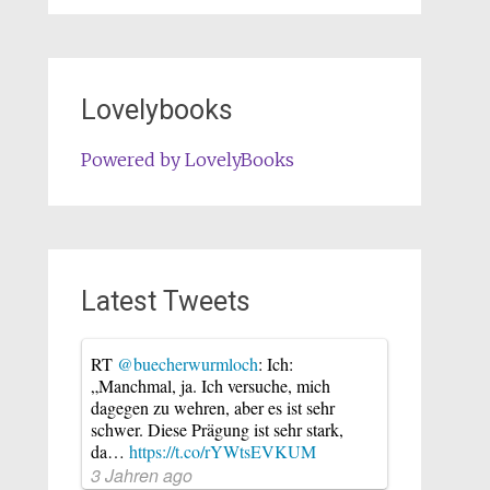
Lovelybooks
Powered by LovelyBooks
Latest Tweets
RT
@buecherwurmloch
: Ich:
„Manchmal, ja. Ich versuche, mich
dagegen zu wehren, aber es ist sehr
schwer. Diese Prägung ist sehr stark,
da…
https://t.co/rYWtsEVKUM
3 Jahren ago