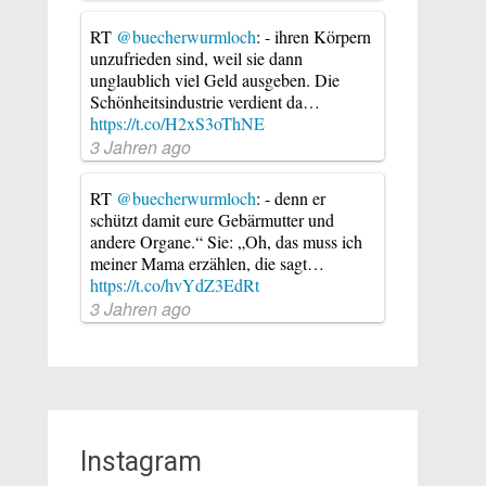
RT
@buecherwurmloch
: - ihren Körpern
unzufrieden sind, weil sie dann
unglaublich viel Geld ausgeben. Die
Schönheitsindustrie verdient da…
https://t.co/H2xS3oThNE
3 Jahren ago
RT
@buecherwurmloch
: - denn er
schützt damit eure Gebärmutter und
andere Organe.“ Sie: „Oh, das muss ich
meiner Mama erzählen, die sagt…
https://t.co/hvYdZ3EdRt
3 Jahren ago
Instagram