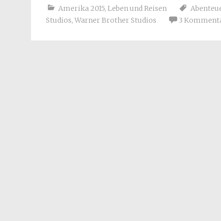
Amerika 2015
,
Leben und Reisen
Abenteu
Studios
,
Warner Brother Studios
3 Komment