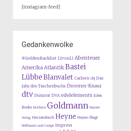
[instagram-feed]
Gedankenwolke
Abenteuer
#GoldenBacklist
12von12
Bastei
Amerika
Atlantik
Lübbe
Blanvalet
Carlsen
Das
cbj
Droemer-Knaur
Jahr des Taschenbuchs
dtv
edelelements
Dumont
DVA
Eden
Goldmann
Books
Eichborn
Hanser
Heyne
Herzensbuch
Heyne-fliegt
Verlag
Impress
Hoffmann und Campe