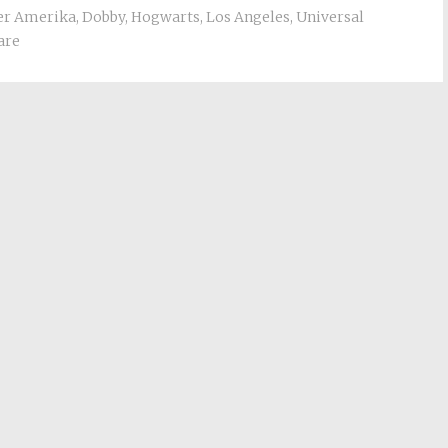
er Amerika
,
Dobby
,
Hogwarts
,
Los Angeles
,
Universal
are