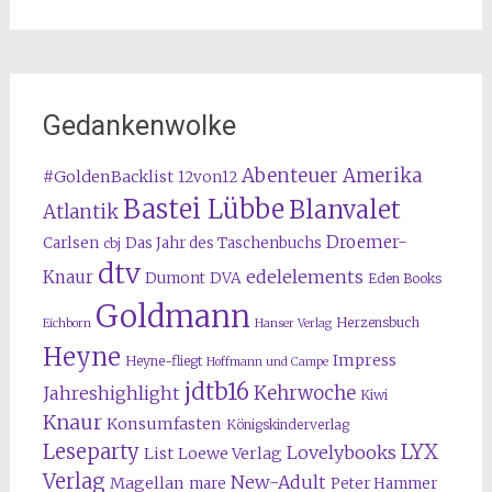
Gedankenwolke
Abenteuer Amerika
#GoldenBacklist
12von12
Bastei Lübbe
Blanvalet
Atlantik
Droemer-
Carlsen
Das Jahr des Taschenbuchs
cbj
dtv
edelelements
Knaur
Dumont
DVA
Eden Books
Goldmann
Herzensbuch
Eichborn
Hanser Verlag
Heyne
Impress
Heyne-fliegt
Hoffmann und Campe
jdtb16
Kehrwoche
Jahreshighlight
Kiwi
Knaur
Konsumfasten
Königskinderverlag
Leseparty
LYX
Lovelybooks
List
Loewe Verlag
Verlag
New-Adult
Magellan
mare
Peter Hammer