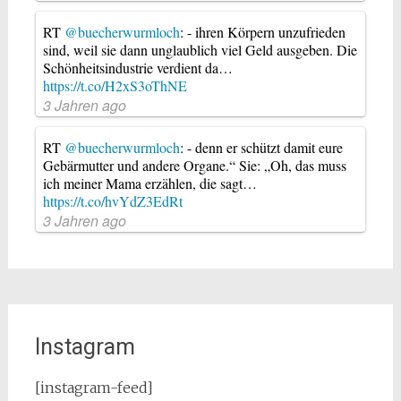
RT
@buecherwurmloch
: - ihren Körpern unzufrieden
sind, weil sie dann unglaublich viel Geld ausgeben. Die
Schönheitsindustrie verdient da…
https://t.co/H2xS3oThNE
3 Jahren ago
RT
@buecherwurmloch
: - denn er schützt damit eure
Gebärmutter und andere Organe.“ Sie: „Oh, das muss
ich meiner Mama erzählen, die sagt…
https://t.co/hvYdZ3EdRt
3 Jahren ago
Instagram
[instagram-feed]