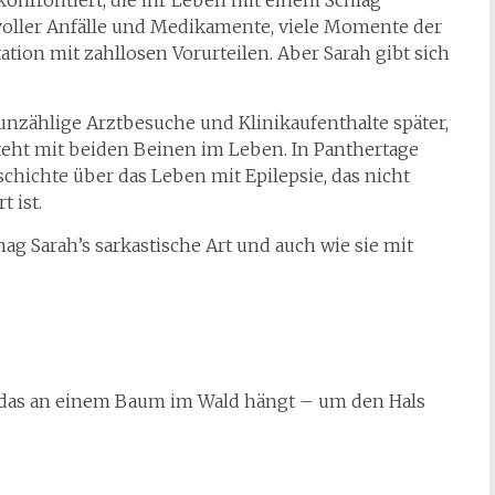
konfrontiert, die ihr Leben mit einem Schlag
t voller Anfälle und Medikamente, viele Momente der
ion mit zahllosen Vorurteilen. Aber Sarah gibt sich
 unzählige Arztbesuche und Klinikaufenthalte später,
steht mit beiden Beinen im Leben. In Panthertage
eschichte über das Leben mit Epilepsie, das nicht
 ist.
ag Sarah’s sarkastische Art und auch wie sie mit
n, das an einem Baum im Wald hängt – um den Hals