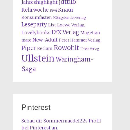
jdtb16
Jahreshighlight
Knaur
Kehrwoche
Kiwi
Konsumfasten
Königskinderverlag
Leseparty
List
Loewe Verlag
LYX Verlag
Lovelybooks
Magellan
New-Adult
mare
Peter Hammer Verlag
Rowohlt
Piper
Reclam
Thiele Verlag
Ullstein
Waringham-
Saga
Pinterest
Schau dir Sommermaedel22s Profil
bei Pinterest an.