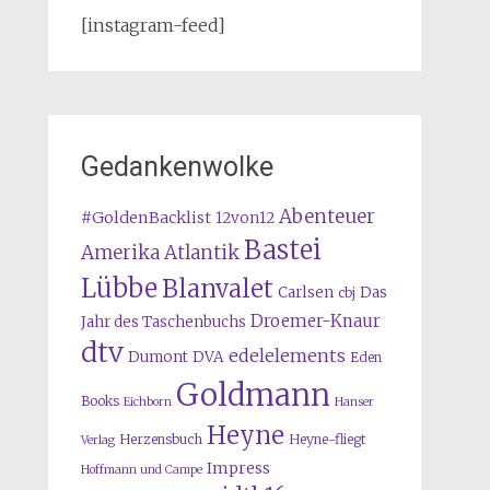
[instagram-feed]
Gedankenwolke
Abenteuer
#GoldenBacklist
12von12
Bastei
Amerika
Atlantik
Lübbe
Blanvalet
Carlsen
Das
cbj
Droemer-Knaur
Jahr des Taschenbuchs
dtv
edelelements
Dumont
DVA
Eden
Goldmann
Books
Eichborn
Hanser
Heyne
Herzensbuch
Heyne-fliegt
Verlag
Impress
Hoffmann und Campe