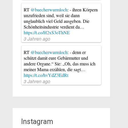
RT
@buecherwurmloch
: - ihren Körpern
unzufrieden sind, weil sie dann
unglaublich viel Geld ausgeben. Die
Schönheitsindustrie verdient da…
https://t.co/H2xS3oThNE
3 Jahren ago
RT
@buecherwurmloch
: - denn er
schützt damit eure Gebärmutter und
andere Organe.“ Sie: „Oh, das muss ich
meiner Mama erzählen, die sagt…
https://t.co/hvYdZ3EdRt
3 Jahren ago
Instagram