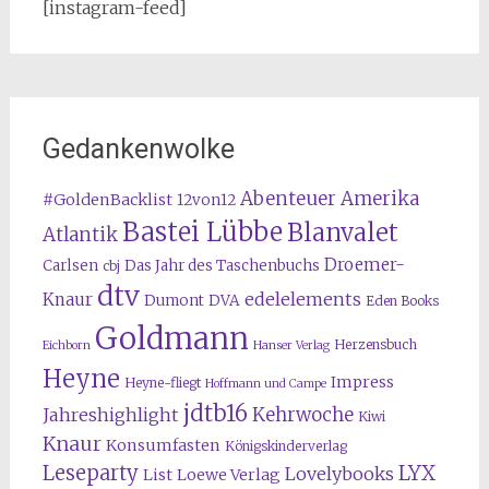
[instagram-feed]
Gedankenwolke
Abenteuer Amerika
#GoldenBacklist
12von12
Bastei Lübbe
Blanvalet
Atlantik
Droemer-
Carlsen
Das Jahr des Taschenbuchs
cbj
dtv
edelelements
Knaur
Dumont
DVA
Eden Books
Goldmann
Herzensbuch
Eichborn
Hanser Verlag
Heyne
Impress
Heyne-fliegt
Hoffmann und Campe
jdtb16
Kehrwoche
Jahreshighlight
Kiwi
Knaur
Konsumfasten
Königskinderverlag
Leseparty
LYX
Lovelybooks
List
Loewe Verlag