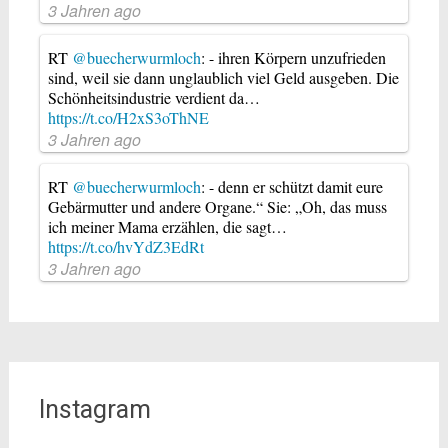
3 Jahren ago
RT
@buecherwurmloch
: - ihren Körpern unzufrieden
sind, weil sie dann unglaublich viel Geld ausgeben. Die
Schönheitsindustrie verdient da…
https://t.co/H2xS3oThNE
3 Jahren ago
RT
@buecherwurmloch
: - denn er schützt damit eure
Gebärmutter und andere Organe.“ Sie: „Oh, das muss
ich meiner Mama erzählen, die sagt…
https://t.co/hvYdZ3EdRt
3 Jahren ago
Instagram