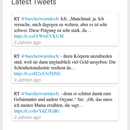
Latest Tweets
RT
@buecherwurmloch
: Ich: „Manchmal, ja. Ich
versuche, mich dagegen zu wehren, aber es ist sehr
schwer. Diese Prägung ist sehr stark, da…
https://t.co/rYWtsEVKUM
3 Jahren ago
RT
@buecherwurmloch
: - ihren Körpern unzufrieden
sind, weil sie dann unglaublich viel Geld ausgeben. Die
Schönheitsindustrie verdient da…
https://t.co/H2xS3oThNE
3 Jahren ago
RT
@buecherwurmloch
: - denn er schützt damit eure
Gebärmutter und andere Organe.“ Sie: „Oh, das muss
ich meiner Mama erzählen, die sagt…
https://t.co/hvYdZ3EdRt
3 Jahren ago