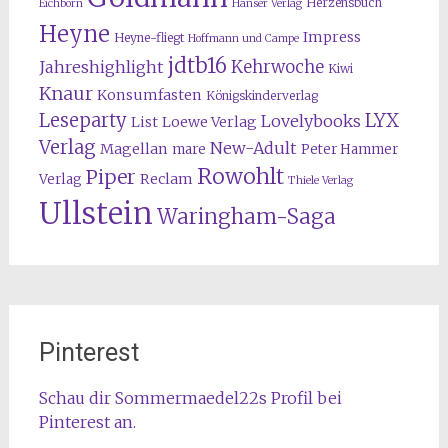
Herzensbuch
Eichborn
Hanser Verlag
Heyne
Impress
Heyne-fliegt
Hoffmann und Campe
jdtb16
Kehrwoche
Jahreshighlight
Kiwi
Knaur
Konsumfasten
Königskinderverlag
Leseparty
LYX
Lovelybooks
List
Loewe Verlag
Verlag
New-Adult
Magellan
mare
Peter Hammer
Rowohlt
Piper
Reclam
Verlag
Thiele Verlag
Ullstein
Waringham-Saga
Pinterest
Schau dir Sommermaedel22s Profil bei
Pinterest an.