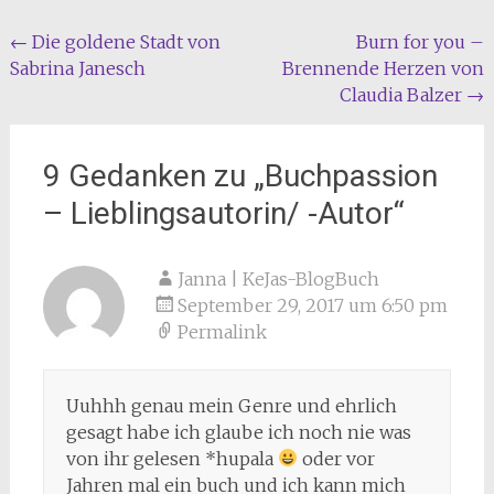
Beitragsnavigation
←
Die goldene Stadt von
Burn for you –
Sabrina Janesch
Brennende Herzen von
Claudia Balzer
→
9 Gedanken zu „
Buchpassion
– Lieblingsautorin/ -Autor
“
Janna | KeJas-BlogBuch
September 29, 2017 um 6:50 pm
Permalink
Uuhhh genau mein Genre und ehrlich
gesagt habe ich glaube ich noch nie was
von ihr gelesen *hupala
oder vor
Jahren mal ein buch und ich kann mich