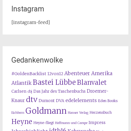
Instagram
[instagram-feed]
Gedankenwolke
Abenteuer Amerika
#GoldenBacklist
12von12
Bastei Lübbe
Blanvalet
Atlantik
Droemer-
Carlsen
Das Jahr des Taschenbuchs
cbj
dtv
edelelements
Knaur
Dumont
DVA
Eden Books
Goldmann
Herzensbuch
Eichborn
Hanser Verlag
Heyne
Impress
Heyne-fliegt
Hoffmann und Campe
jdtb16