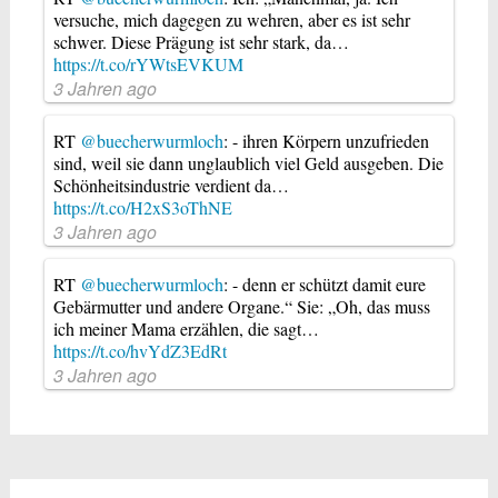
versuche, mich dagegen zu wehren, aber es ist sehr
schwer. Diese Prägung ist sehr stark, da…
https://t.co/rYWtsEVKUM
3 Jahren ago
RT
@buecherwurmloch
: - ihren Körpern unzufrieden
sind, weil sie dann unglaublich viel Geld ausgeben. Die
Schönheitsindustrie verdient da…
https://t.co/H2xS3oThNE
3 Jahren ago
RT
@buecherwurmloch
: - denn er schützt damit eure
Gebärmutter und andere Organe.“ Sie: „Oh, das muss
ich meiner Mama erzählen, die sagt…
https://t.co/hvYdZ3EdRt
3 Jahren ago