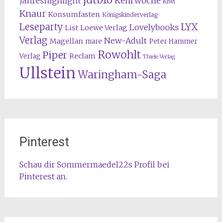
Kehrwoche
Jahreshighlight
Kiwi
Knaur
Konsumfasten
Königskinderverlag
Leseparty
LYX
Lovelybooks
List
Loewe Verlag
Verlag
New-Adult
Magellan
mare
Peter Hammer
Rowohlt
Piper
Reclam
Verlag
Thiele Verlag
Ullstein
Waringham-Saga
Pinterest
Schau dir Sommermaedel22s Profil bei
Pinterest an.